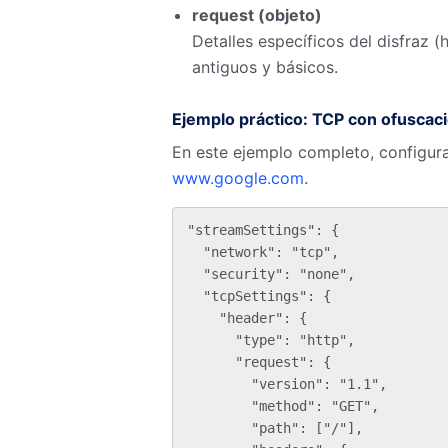
request (objeto)
Detalles específicos del disfraz (
antiguos y básicos.
Ejemplo práctico: TCP con ofusca
En este ejemplo completo, configu
www.google.com
.
"streamSettings": {

  "network": "tcp",

  "security": "none",

  "tcpSettings": {

    "header": {

      "type": "http",

      "request": {

        "version": "1.1",

        "method": "GET",

        "path": ["/"],
