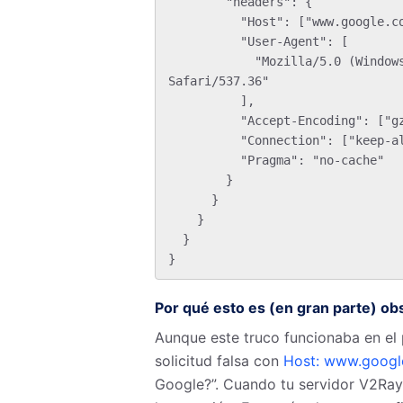
        "headers": {

          "Host": ["www.google.com", "www.amazon.com"],

          "User-Agent": [

            "Mozilla/5.0 (Windows NT 10.0; Win64; x64) AppleWebKit/537.36 (KHTML, like Gecko) Chrome/120.0.0.0 
Safari/537.36"

          ],

          "Accept-Encoding": ["gzip, deflate"],

          "Connection": ["keep-alive"],

          "Pragma": "no-cache"

        }

      }

    }

  }

Por qué esto es (en gran parte) ob
Aunque este truco funcionaba en el
solicitud falsa con
Host: www.googl
Google?”. Cuando tu servidor V2Ray 