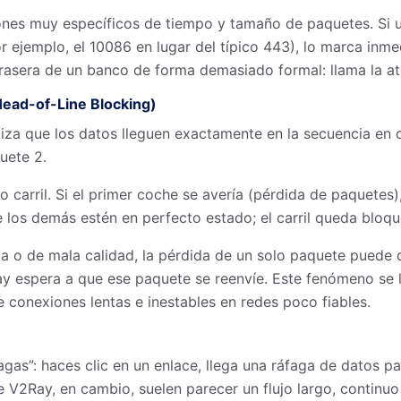
ones muy específicos de tiempo y tamaño de paquetes. Si u
or ejemplo, el 10086 en lugar del típico 443), lo marca i
rasera de un banco de forma demasiado formal: llama la at
Head-of-Line Blocking)
tiza que los datos lleguen exactamente en la secuencia en 
uete 2.
o carril. Si el primer coche se avería (pérdida de paquetes
 los demás estén en perfecto estado; el carril queda bloq
 o de mala calidad, la pérdida de un solo paquete puede 
y espera a que ese paquete se reenvíe. Este fenómeno se
e conexiones lentas e inestables en redes poco fiables.
gas”: haces clic en un enlace, llega una ráfaga de datos pa
de V2Ray, en cambio, suelen parecer un flujo largo, continuo