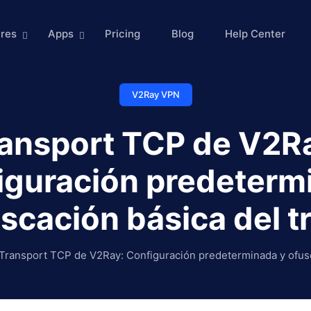
res
Apps
Pricing
Blog
Help Center
V2Ray VPN
ansport TCP de V2R
iguración predeterm
scación básica del t
Transport TCP de V2Ray: Configuración predeterminada y ofusca