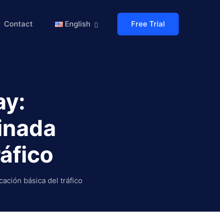
Free Trial
Contact
English
ay:
inada
ráfico
ción básica del tráfico