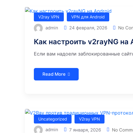
V2ray VPN
VPN для Android
admin
24 февраля, 2026
No Co
Как настроить v2rayNG на 
Если вам надоели заблокированные сайты
Read More
Uncategorized
V2ray VPN
admin
7 января, 2026
No Comm