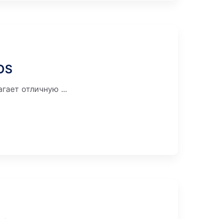
OS
ает отличную ...