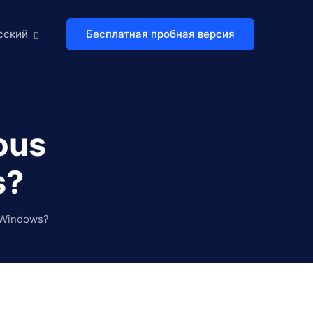
Бесплатная пробная версия
сский
ous
s?
 Windows?