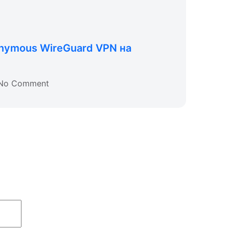
nymous WireGuard VPN на
No Comment