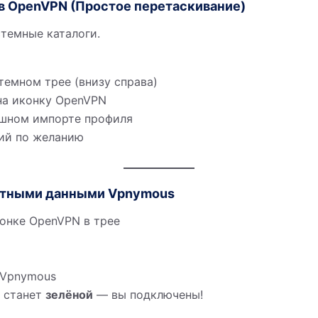
 в OpenVPN (Простое перетаскивание)
темные каталоги.
темном трее (внизу справа)
на иконку OpenVPN
ешном импорте профиля
ций по желанию
чётными данными Vpnymous
конке OpenVPN в трее
 Vpnymous
а станет
зелёной
— вы подключены!