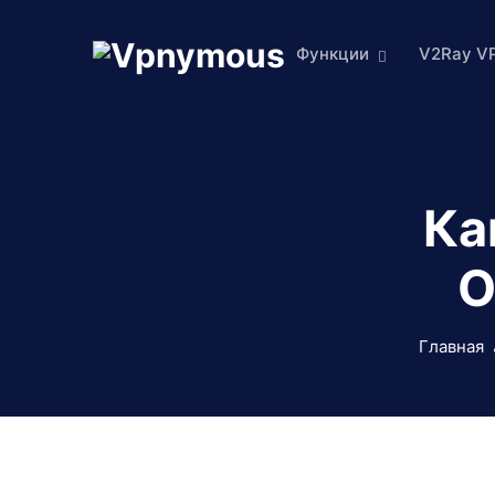
Функции
V2Ray V
Ка
O
Главная