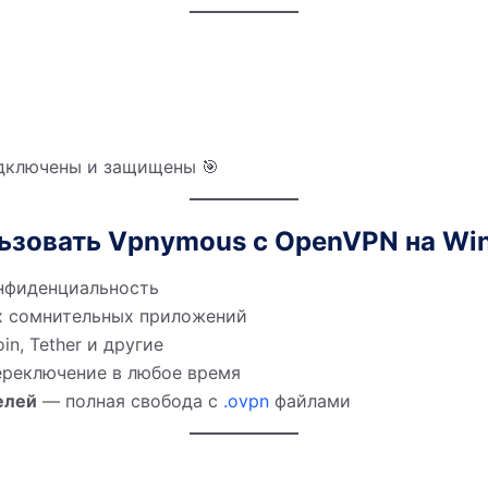
одключены и защищены 🎯
льзовать Vpnymous с OpenVPN на Wi
нфиденциальность
 сомнительных приложений
in, Tether и другие
реключение в любое время
елей
— полная свобода с
.ovpn
файлами