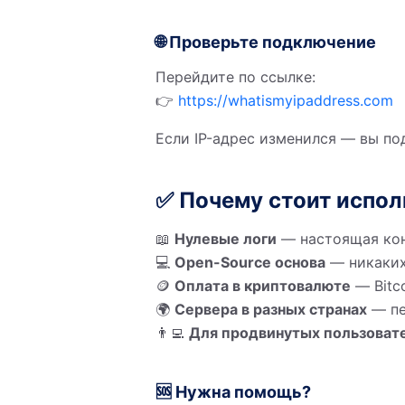
🌐 Проверьте подключение
Перейдите по ссылке:
👉
https://whatismyipaddress.com
Если IP-адрес изменился — вы п
✅ Почему стоит испо
📖
Нулевые логи
— настоящая ко
💻
Open-Source основа
— никаких
🪙
Оплата в криптовалюте
— Bitco
🌍
Сервера в разных странах
— пе
👨‍💻
Для продвинутых пользоват
🆘 Нужна помощь?