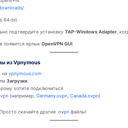
OpenVPN:
-downloads/
 64-bit.
льно подтвердите установку
TAP-Windows Adapter
, ко
ле появится ярлык
OpenVPN GUI
.
лы из Vpnymous
ь на
vpnymous.com
ли
Загрузки
торому хотите подключиться
ovpn
(например,
Germany.ovpn
,
Canada.ovpn
)
 Просто скачайте другие
.ovpn
файлы!