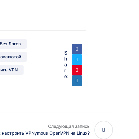
Без Логов
S
товалютой
h
a
вить VPN
r
e:
Следующая запись
к настроить VPNymous OpenVPN на Linux?