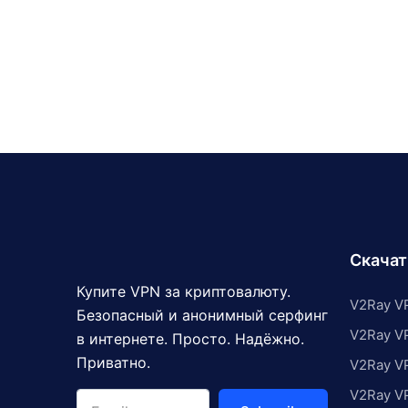
Скача
Купите VPN за криптовалюту.
V2Ray VP
Безопасный и анонимный серфинг
V2Ray V
в интернете. Просто. Надёжно.
Приватно.
V2Ray V
V2Ray V