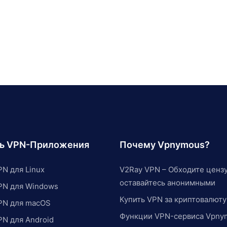
ть VPN-Приложения
Почему Vpnymous?
N для Linux
V2Ray VPN – Обходите цензу
оставайтесь анонимными
PN для Windows
Купить VPN за криптовалюту
PN для macOS
Функции VPN-сервиса Vpny
PN для Android