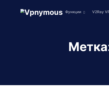
Функции
V2Ray V
Метка