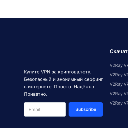
Скача
V2Ray VP
Купите VPN за криптовалюту.
V2Ray V
Безопасный и анонимный серфинг
V2Ray V
в интернете. Просто. Надёжно.
V2Ray V
Приватно.
V2Ray V
Subscribe