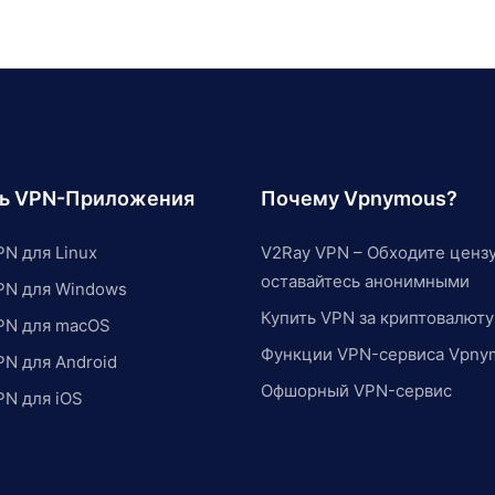
ть VPN-Приложения
Почему Vpnymous?
N для Linux
V2Ray VPN – Обходите цензу
оставайтесь анонимными
PN для Windows
Купить VPN за криптовалюту
PN для macOS
Функции VPN-сервиса Vpny
PN для Android
Офшорный VPN-сервис
PN для iOS