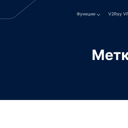
Функции
V2Ray V
Метк