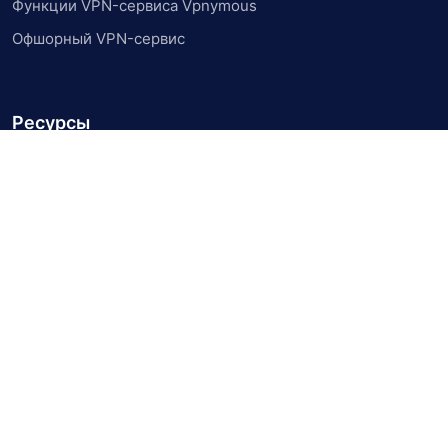
Функции VPN-сервиса Vpnymous
Офшорный VPN-сервис
Ресурсы
Политика возврата и возврата средств
Политика конфиденциальности
Центр поддержки
Свяжитесь с нами
© 2026 Vpnymous - Все права защищены. Создано
Vpnymous